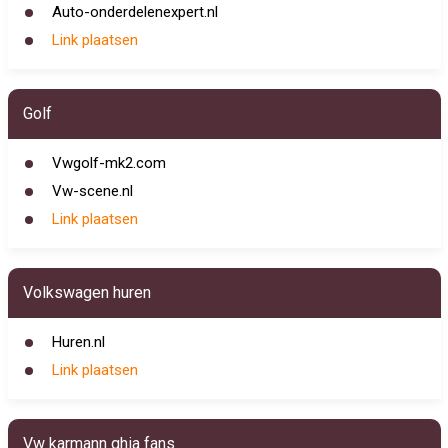
Auto-onderdelenexpert.nl
Link plaatsen
Golf
Vwgolf-mk2.com
Vw-scene.nl
Link plaatsen
Volkswagen huren
Huren.nl
Link plaatsen
Vw karmann ghia fans