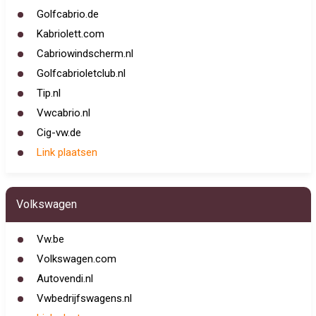
Golfcabrio.de
Kabriolett.com
Cabriowindscherm.nl
Golfcabrioletclub.nl
Tip.nl
Vwcabrio.nl
Cig-vw.de
Link plaatsen
Volkswagen
Vw.be
Volkswagen.com
Autovendi.nl
Vwbedrijfswagens.nl